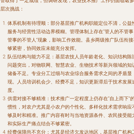
尽管取得了一定成绩，但调研发现，农业技术推广工作仍面临诸
深层次挑战：
体系机制有待理顺
：部分基层推广机构职能定位不清，公益
服务与经营性活动边界模糊。管理体制上存在“管人的不管事
管事的不管人”现象，影响工作效能。县乡两级推广队伍衔接
够紧密，协同效应未能充分发挥。
队伍结构与能力不足
：基层农技人员年龄老化、知识结构陈
问题突出，对物联网、智慧农业、生物技术等新兴领域的知
储备不足。专业分工过细与农业综合服务需求之间的矛盾显
现。人员培训机会少、经费不足，知识更新滞后于技术发展
度。
供需对接不够精准
：技术推广一定程度上仍存在“自上而下”
惯性，对农户尤其是小农户的个性化、多样化技术需求响应
够及时和精准。推广内容有时与当地资源条件、农民接受能
和实际生产痛点结合不够紧密。
经费保障尚不充分
：尤其是经济欠发达地区，基层推广机构