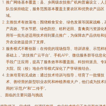
推广网络基本覆盖
：县、乡两级农技推广机构普遍设立，人
队伍保持稳定，服务范围基本覆盖主要农区和优势农产品区
域。
主推技术有效落地
：围绕粮食安全、绿色发展等国家战略，
产高效、节水节肥、绿色防控、秸秆还田、畜禽粪污资源化
用等一批先进适用技术得到重点推广，为保障农产品供给和
升农业效益提供了支撑。
服务模式不断创新
：在传统的现场指导、培训讲座、示范样
基础上，“农技推广云平台”、手机APP、微信服务群等信息
手段广泛应用，提高了服务效率和覆盖面。科技特派员、专
大院、院（校）地合作等模式深化了产学研推结合。
主体培育初见成效
：通过技术培训与指导，培育了一批懂技
术、善经营的新型职业农民和种植养殖大户，他们成为技术
用的“示范户”和“二传手”。
二、 面临的主要问题与挑战